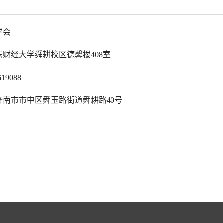
学会
408
室
东财经大学舜耕校区德馨楼
619088
济南市市中区舜玉路街道舜耕路40号