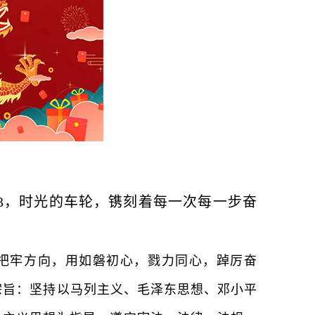
23，时光的车轮，镌刻着每一次每一步奋
终把牢方向，用如磐初心，戮力同心，踔厉奋
宗旨：坚持以马列主义、毛泽东思想、邓小平