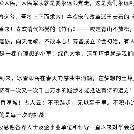
爱人民，人民军队就是要永远跟党走，这是我们永远
远兮，吾将上下而求索！喜欢宋代改革派王安石的《
香来！喜欢清代郑燮的《竹石》——咬定青山不放松
磨砺，向天而歌，不改本心！筹备成立学会初始，有
是一
棵
有理想的小草！绿色大地，清新环境就是我们
来，冰雪即将在春天的序曲中消融，在梦想的土壤
将有一次又一次千山万水的跋涉才能抵达有诗的远方
香满城！古人云：不积跬步，无以至千里。不积小流
憬的是每一次的挑战！
感谢各界人士及企事业单位和领导一直以来对学会各