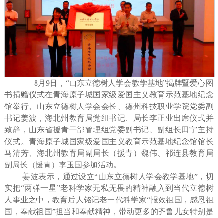
8月9日，“山东立德树人学会教学基地”揭牌暨爱心图
书捐赠仪式在青海原子城国家级爱国主义教育示范基地纪念
馆举行。山东立德树人学会会长、德州科技职业学院党委副
书记姜波，海北州教育局党组书记、局长李正业出席仪式并
致辞，山东省援青干部管理组党委副书记、副组长田宁主持
仪式。青海原子城国家级爱国主义教育示范基地纪念馆馆长
马清芳、海北州教育局副局长（援青）魏伟、祁连县教育局
副局长（援青）李玉国参加活动。
姜波表示，通过设立
“山东立德树人学会教学基地”，切
实把“两弹一星”老科学家无私无畏的精神融入到当代立德树
人事业之中，教育后人铭记老一代科学家“报效祖国，感恩祖
国，奉献祖国”担当和奉献精神，带动更多的齐鲁儿女特别是